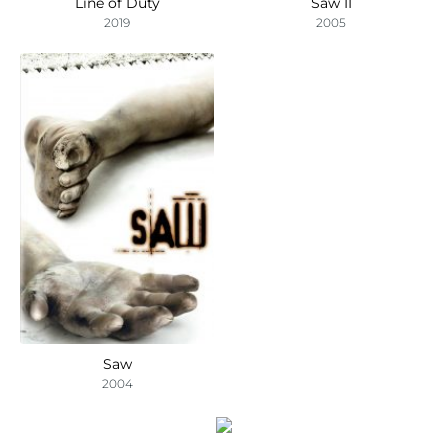
Line of Duty
Saw II
2019
2005
Saw
2004