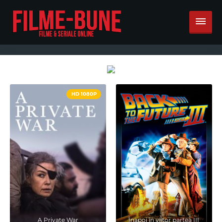
HD 1080P
A Private War
Înapoi în viitor partea III