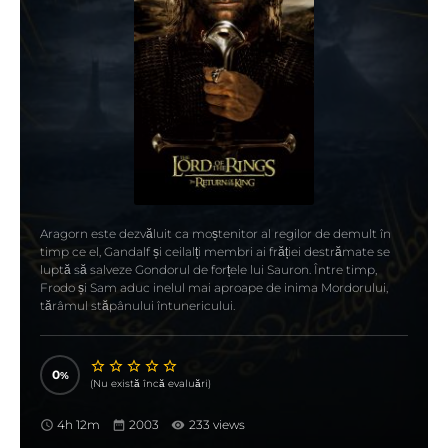
Aragorn este dezvăluit ca moștenitor al regilor de demult în
timp ce el, Gandalf și ceilalți membri ai frăției destrămate se
luptă să salveze Gondorul de forțele lui Sauron. Între timp,
Frodo și Sam aduc inelul mai aproape de inima Mordorului,
tărâmul stăpânului întunericului.
0
(Nu există încă evaluări)
4h 12m
2003
233 views