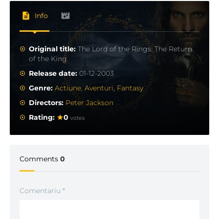
Info
Original title:
The Lord of the Rings: The Return
of the King
Release date:
01-12-2003
Genre:
Actiune
,
Aventuri
,
Fantasy
Directors:
Peter Jackson
Rating:
0
votes
Comments
0
Comentariu
*