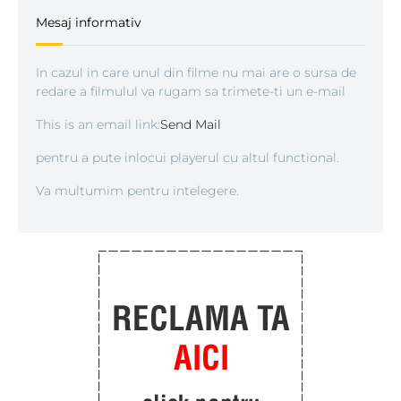
Mesaj informativ
In cazul in care unul din filme nu mai are o sursa de
redare a filmulul va rugam sa trimete-ti un e-mail
This is an email link:
Send Mail
pentru a pute inlocui playerul cu altul functional.
Va multumim pentru intelegere.