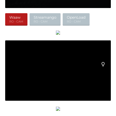
Waaw
Streamango
OpenLoad
RO - CAM
RO - CAM
RO - CAM