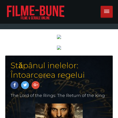
Stăpânul inelelor:
Întoarcerea regelui
The Lord of the Rings: The Return of the King