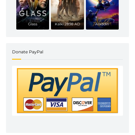
Glass
Kalki 2898 AD
Aladdin
Donate PayPal