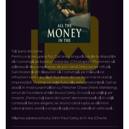
Toți banii din lume
Pentru a-și recupera fiul, Gail are o singură soluție la dispoziție:
să-l convingă pe bunicul miliardar (Christopher Plummer) să
plătească răscumpărarea. Atunci când Getty senior refuză,
Gail încearcă din răsputeri să-l convingă, pe măsură ce
infractorii care i-au răpit fiul devin din ce în ce mai brutali și
imprevizibili. În timp ce viața fiului său este amenințată, Gail se
aliază în mod surprinzător cu Fletcher Chase (Mark Wahlberg),
omul de încredere al bătrânului Getty. O cursă pe viață şi pe
moarte „Pentru toţi banii din lume” demonstrează că în viață
contează fiecare alegere, iar atunci când lupta se dă între
iubire și bani, există o singură opțiune cu adevărat valoroasă.
Răpirea adolescentului John Paul Getty al III-lea (Charlie
Plummer) are un efect devastator asupra mamei sale, Gail
(Michelle Williams).