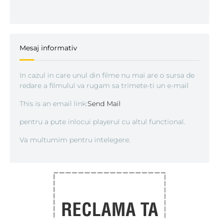
Mesaj informativ
In cazul in care unul din filme nu mai are o sursa de
redare a filmulul va rugam sa trimete-ti un e-mail
This is an email link:
Send Mail
pentru a pute inlocui playerul cu altul functional.
Va multumim pentru intelegere.