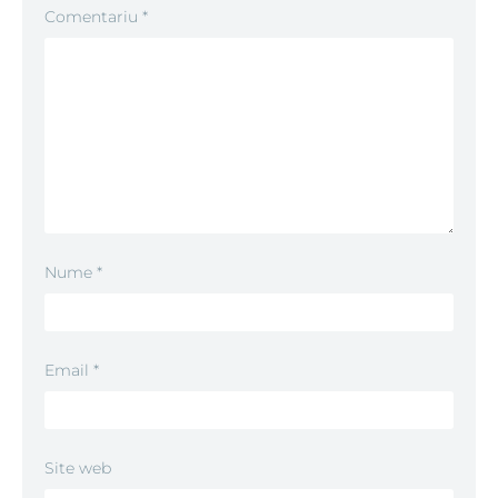
Comentariu
*
Nume
*
Email
*
Site web