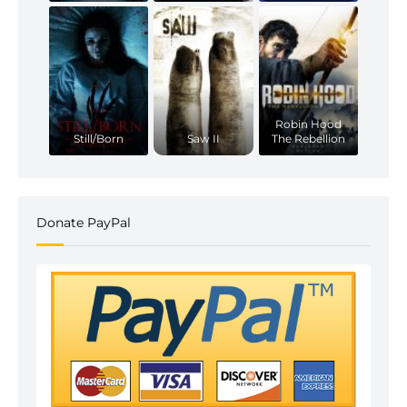
Robin Hood
Still/Born
Saw II
The Rebellion
Donate PayPal