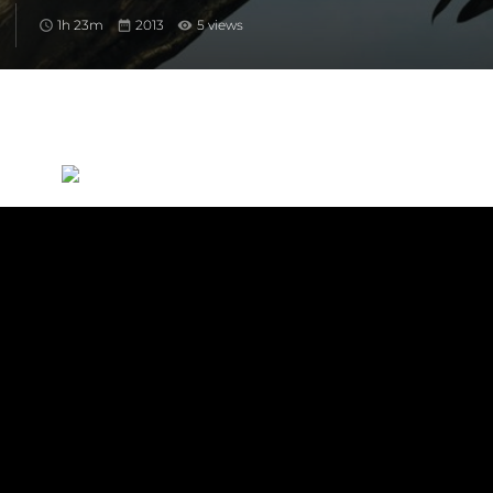
1h 23m
2013
5 views