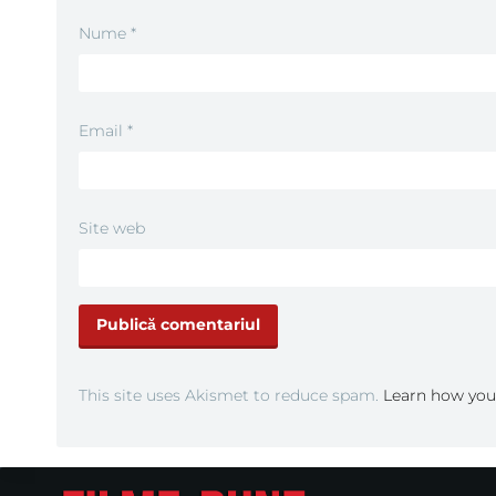
Nume
*
Email
*
Site web
This site uses Akismet to reduce spam.
Learn how you