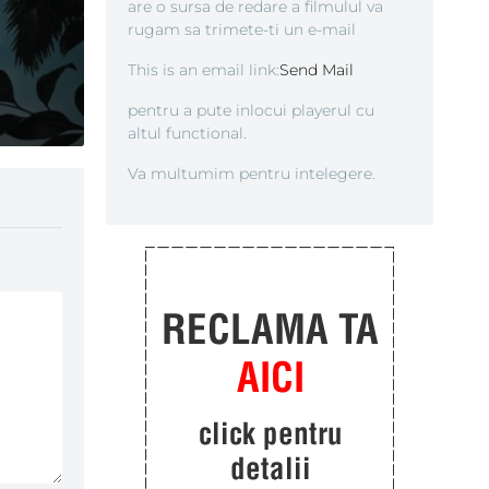
are o sursa de redare a filmulul va
rugam sa trimete-ti un e-mail
This is an email link:
Send Mail
pentru a pute inlocui playerul cu
altul functional.
Va multumim pentru intelegere.