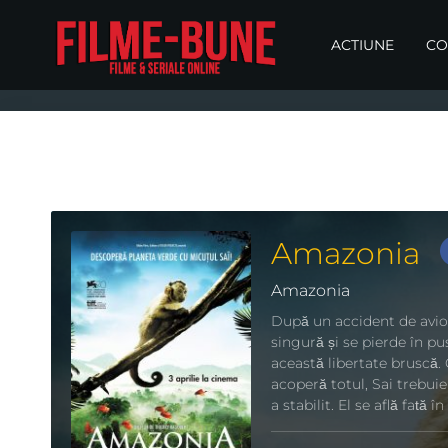
ACTIUNE
CO
Amazonia
Amazonia
După un accident de avion
singură și se pierde în p
această libertate bruscă.
acoperă totul, Sai trebui
a stabilit. El se află față 
vidri gigant și multe alt
poate fi singura lui speran