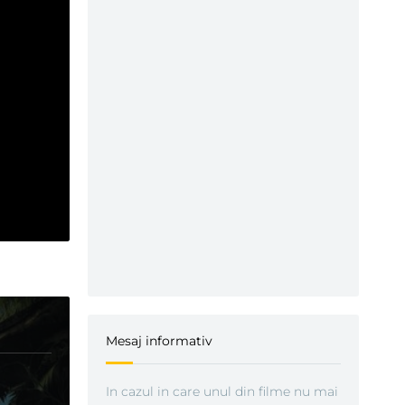
Mesaj informativ
In cazul in care unul din filme nu mai