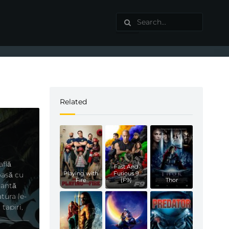
Related
află
Fast And
Playing with
Furious 9
oasă cu
Fire
(F9)
Thor
iantă
tura le-
 tapiri,
area lor