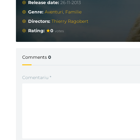
Release date:
26-11-2013
Genre:
Aventuri
,
Familie
Directors:
Thierry Ragobert
Rating:
0
votes
Comments
0
Comentariu
*