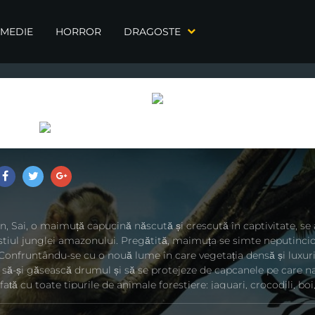
MEDIE
HORROR
DRAGOSTE
, Sai, o maimuță capucină născută și crescută în captivitate, se 
ustiul junglei amazonului. Pregătită, maimuța se simte neputinci
 Confruntându-se cu o nouă lume în care vegetația densă și luxur
e să-și găsească drumul și să se protejeze de capcanele pe care na
în față cu toate tipurile de animale forestiere: jaguari, crocodili, boi,
ele. Sai înțelege curând că găsirea unor maimuțe capucin și adopt
ță de supraviețuire.