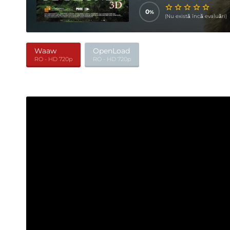
0
(Nu există încă evaluări)
Waaw
OpenLoad
RO - HD 720p
RO - HD 720p