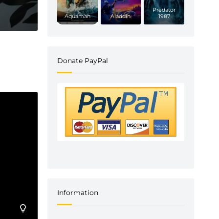
Predator
Aquaman
Aladdin
1987
Donate PayPal
Information