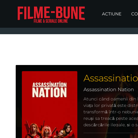
ACTIUNE
CO
Assassinati
Assassination Nation
Atunci când oamenii din l
viața lor privată este dis
transformă într-o nebunie
reuși sa treacă peste acea
descărcările ilegale, și o 
mijlocul lor.