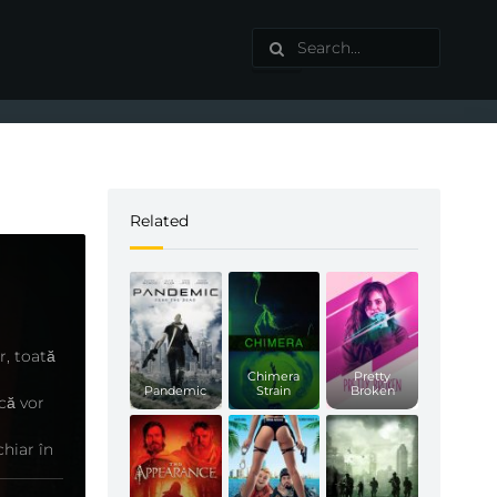
Related
r, toată
Chimera
Pretty
Pandemic
Strain
Broken
că vor
chiar în