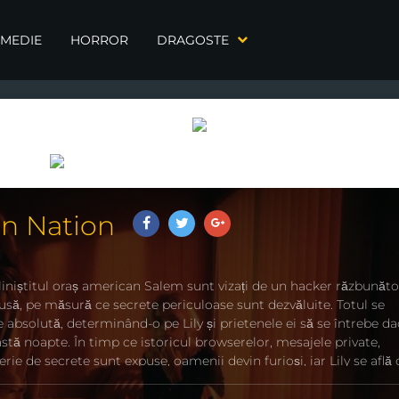
MEDIE
HORROR
DRAGOSTE
on Nation
iniștitul oraș american Salem sunt vizați de un hacker răzbunăto
trusă, pe măsură ce secrete periculoase sunt dezvăluite. Totul se
 absolută, determinând-o pe Lily și prietenele ei să se întrebe da
stă noapte. În timp ce istoricul browserelor, mesajele private,
serie de secrete sunt expuse, oamenii devin furioși, iar Lily se află 