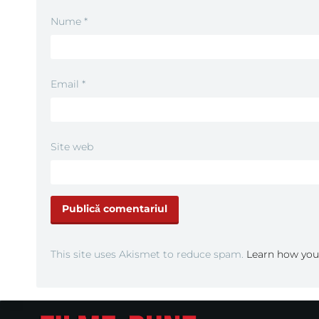
Nume
*
Email
*
Site web
This site uses Akismet to reduce spam.
Learn how you