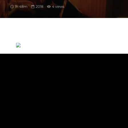
1h 48m
2018
4 views