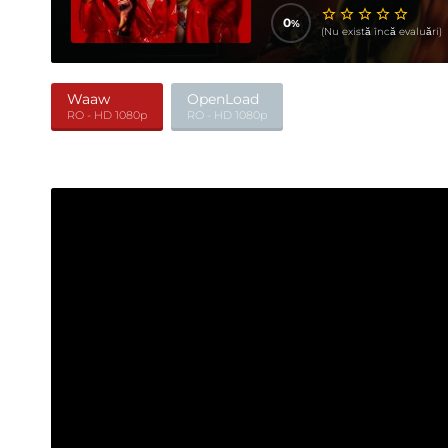
0
(Nu există încă evaluări)
Waaw
OpenLoad
RO - HD 1080p
RO - HD 1080p