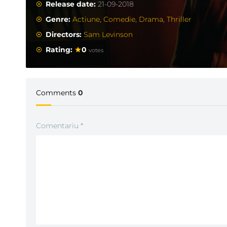
Release date:
21-09-2018
Genre:
Actiune
,
Comedie
,
Drama
,
Thriller
Directors:
Sam Levinson
Rating:
0
votes
Comments
0
Comentariu
*