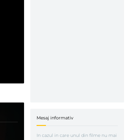
Mesaj informativ
In cazul in care unul din filme nu mai