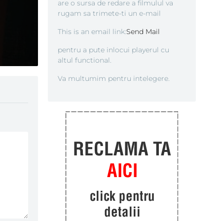
are o sursa de redare a filmulul va
rugam sa trimete-ti un e-mail
This is an email link:
Send Mail
pentru a pute inlocui playerul cu
altul functional.
Va multumim pentru intelegere.