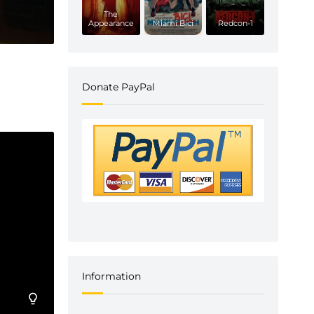
The
Appearance
Miami Bici
Redcon-1
Donate PayPal
Information