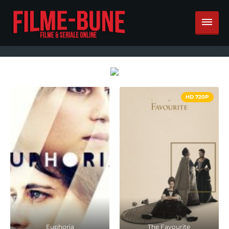
HD 720P
Euphoria
The Favourite