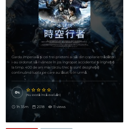
Garda imperială și cei trei prieteni ai săi din copilarie trădători
i-au ordonat să-l vâneze în jos îngropat accidental și înghețați
la timp. 400 de ani mai târziu trec și sunt dezghețați
continuând lupta pe care au lăsat-o în urmă.
0
(Nu există încă evaluări)
1h 35m
2018
11 views