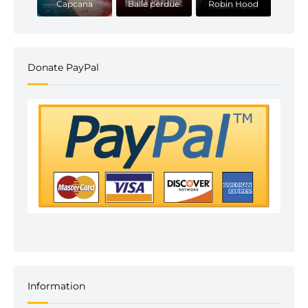
Capcana
Balle perdue
Robin Hood
Donate PayPal
Information