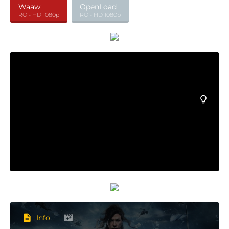
Waaw
OpenLoad
RO - HD 1080p
RO - HD 1080p
Info