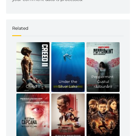
Related
Peppermint:
Under the
Gustul
Creed II
Silver Lake
răzbunării