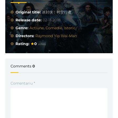
Original title:
冰封侠：时空行者
Release date:
02-11-2018
Genre:
Actiune
,
Comedie
,
Istoric
Directors:
Raymond Yip Wai-Man
Rating:
0
votes
Comments
0
Comentariu
*