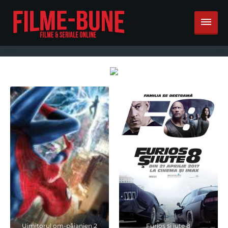
Uimitorul om-păianjen 2
Furios și iute 8