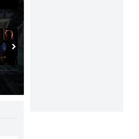
1x6
- Episodul 6
1x7
- Episodul 7