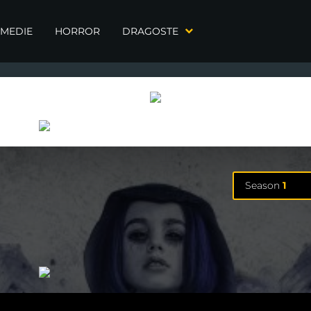
MEDIE
HORROR
DRAGOSTE
Season
1
Season
1
11 Episodes