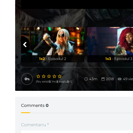
1x2
- Episodul 2
1x3
- Episodul 3
0
43m
2018
49 vi
(Nu există încă evaluări)
Comments
0
Comentariu
*