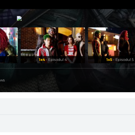
1x4
- Episodul 4
1x5
- Episodul 5
ews