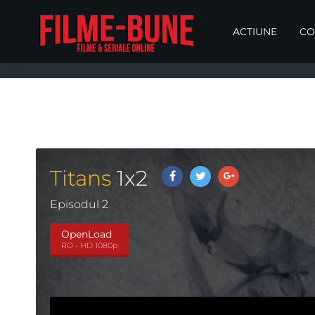
ACTIUNE
CO
Titans
1
x
2
Episodul 2
OpenLoad
RO - HD 1080p