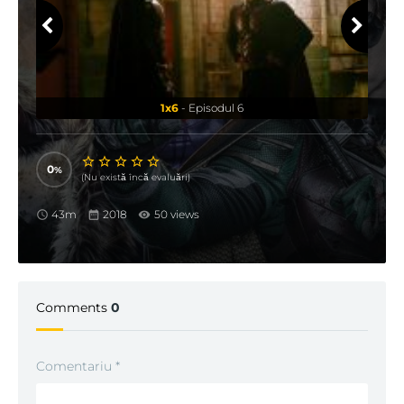
1x6
- Episodul 6
0
(Nu există încă evaluări)
43m
2018
50 views
Comments
0
Comentariu
*