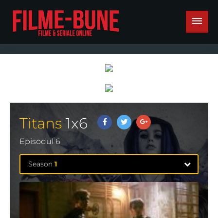
Titans
1
x
6
Episodul 6
Season
1
Season
1
11 Episodes