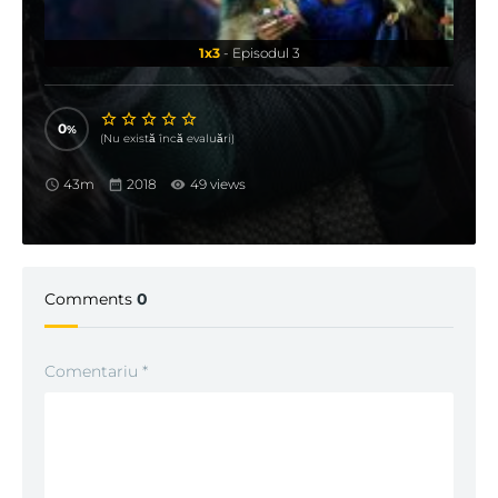
1x3
- Episodul 3
0
(Nu există încă evaluări)
43m
2018
49 views
Comments
0
Comentariu
*