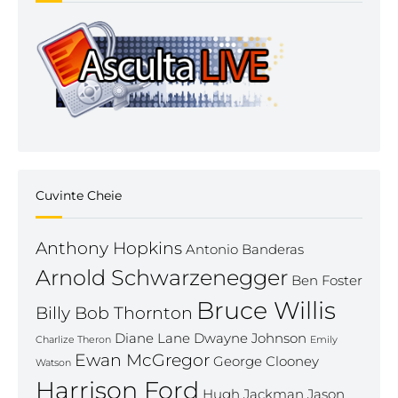
Cuvinte Cheie
Anthony Hopkins
Antonio Banderas
Arnold Schwarzenegger
Ben Foster
Bruce Willis
Billy Bob Thornton
Diane Lane
Dwayne Johnson
Charlize Theron
Emily
Ewan McGregor
George Clooney
Watson
Harrison Ford
Hugh Jackman
Jason