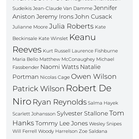
Jennifer
Sudeikis
Jean-Claude Van Damme
Aniston
Jeremy Irons
John Cusack
Julia Roberts
Julianne Moore
Kate
Keanu
Beckinsale
Kate Winslet
Reeves
Kurt Russell
Laurence Fishburne
Maria Bello
Matthew McConaughey
Michael
Naomi Watts
Natalie
Fassbender
Owen Wilson
Portman
Nicolas Cage
Robert De
Patrick Wilson
Niro
Ryan Reynolds
Salma Hayek
Tom
Sylvester Stallone
Scarlett Johansson
Hanks
Tommy Lee Jones
Wesley Snipes
Will Ferrell
Woody Harrelson
Zoe Saldana